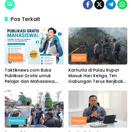
Pos Terkait
Ragam
Ragam
Taktiknews.com Buka
Karhutla di Pulau Rupat
Publikasi Gratis untuk
Masuk Hari Ketiga, Tim
Pelajar dan Mahasiswa,
Gabungan Terus Berjibaku
Ribuan Karya Telah Terbit
Padamkan Api
Peristiwa
Ragam