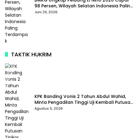
BMKG Ungkap Peluang El Nino 2026 Capai
98 Persen, Wilayah Selatan Indonesia Paling
Terdampak
Juni 29, 2026
TAKTIK HUKRIM
KPK Banding Vonis 2 Tahun Abdul Wahid,
Minta Pengadilan Tinggi Uji Kembali Putusan
Tipikor
Agustus 5, 2026