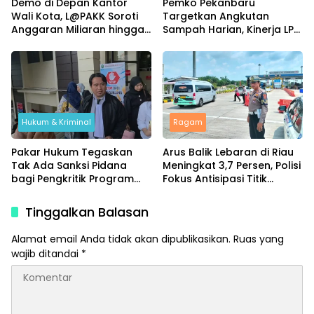
Demo di Depan Kantor
Pemko Pekanbaru
Wali Kota, L@PAKK Soroti
Targetkan Angkutan
Anggaran Miliaran hingga
Sampah Harian, Kinerja LPS
Program Umroh
Dievaluasi Ketat
Hukum & Kriminal
Ragam
Pakar Hukum Tegaskan
Arus Balik Lebaran di Riau
Tak Ada Sanksi Pidana
Meningkat 3,7 Persen, Polisi
bagi Pengkritik Program
Fokus Antisipasi Titik
MBG di Media Sosial
Rawan
Tinggalkan Balasan
Alamat email Anda tidak akan dipublikasikan.
Ruas yang
wajib ditandai
*