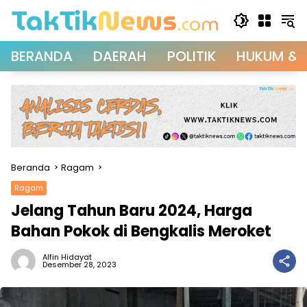
Langsung
ke
konten
BERANDA
DAERAH
POLITIK
HUKUM & 
Beranda
Ragam
Ragam
Jelang Tahun Baru 2024, Harga
Bahan Pokok di Bengkalis Meroket
Alfin Hidayat
Desember 28, 2023