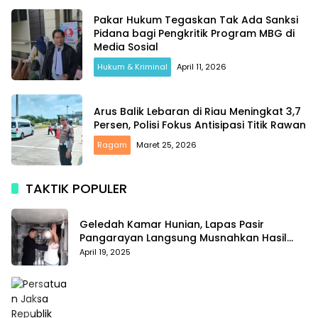
Pakar Hukum Tegaskan Tak Ada Sanksi
Pidana bagi Pengkritik Program MBG di
Media Sosial
Hukum & Kriminal
April 11, 2026
Arus Balik Lebaran di Riau Meningkat 3,7
Persen, Polisi Fokus Antisipasi Titik Rawan
Ragam
Maret 25, 2026
TAKTIK POPULER
Geledah Kamar Hunian, Lapas Pasir
Pangarayan Langsung Musnahkan Hasil
Temuan
April 19, 2025