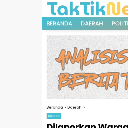
Langsung
ke
konten
BERANDA
DAERAH
POLIT
Beranda
Daerah
Daerah
Dilaporkan Warga 