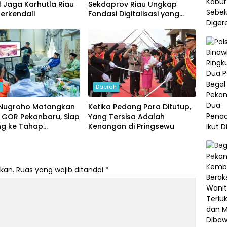
l Jaga Karhutla Riau
Sekdaprov Riau Ungkap
erkendali
Fondasi Digitalisasi yang
Dongkrak Kinerja
Pemerintahan
h
Daerah
Nugroho Matangkan
Ketika Pedang Pora Ditutup,
 GOR Pekanbaru, Siap
Yang Tersisa Adalah
ng ke Tahap
Kenangan di Pringsewu
ngunan
kan.
Ruas yang wajib ditandai
*