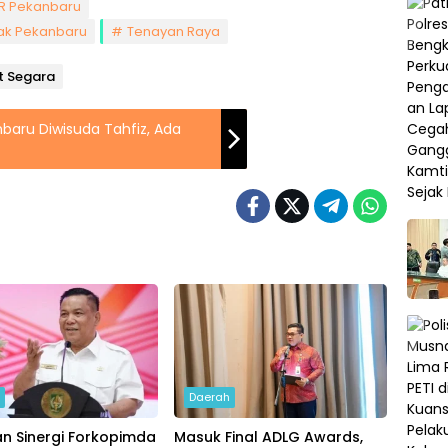
PR Pekanbaru
ak Pekanbaru
Tenayan Raya
it Segara
nbaru Diwisuda Tahfiz, Ada
h
Daerah
n Sinergi Forkopimda
Masuk Final ADLG Awards,