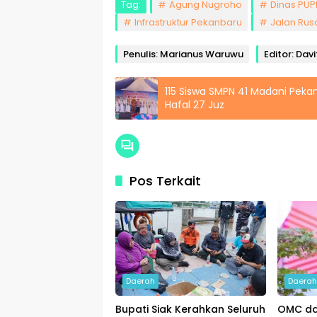
Tag:
Agung Nugroho
Dinas PU
Infrastruktur Pekanbaru
Jalan Rus
Penulis: Marianus Waruwu
Editor: Dav
115 Siswa SMPN 41 Madani Peka
Hafal 27 Juz
Pos Terkait
Daerah
Daera
Bupati Siak Kerahkan Seluruh
OMC da