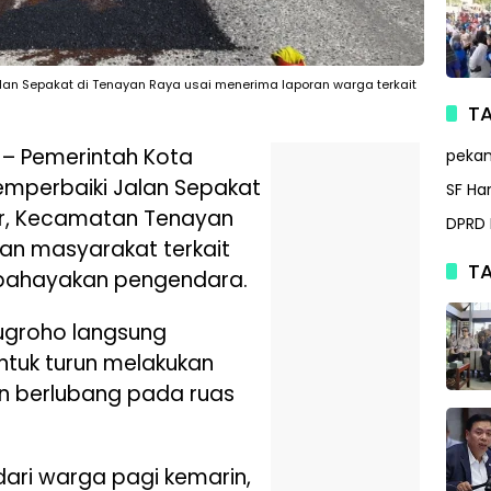
an Sepakat di Tenayan Raya usai menerima laporan warga terkait
TA
– Pemerintah Kota
peka
mperbaiki Jalan Sepakat
SF Ha
ur, Kecamatan Tenayan
DPRD 
an masyarakat terkait
TA
mbahayakan pengendara.
ugroho langsung
ntuk turun melakukan
lan berlubang pada ruas
ari warga pagi kemarin,