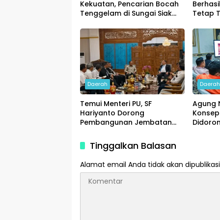
Kekuatan, Pencarian Bocah
Berhasi
Tenggelam di Sungai Siak
Tetap T
Dimaksimalkan
Daerah
Daera
Temui Menteri PU, SF
Agung 
Hariyanto Dorong
Konsep
Pembangunan Jembatan
Didoro
Siak V dan Flyover Garuda
Pemba
Sakti
Tinggalkan Balasan
Alamat email Anda tidak akan dipublikasi