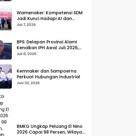
Wamenaker: Kompetensi SDM
Jadi Kunci Hadapi AI dan
Transformasi Dunia Kerja
Juli 7, 2026
BPS: Delapan Provinsi Alami
Kenaikan IPH Awal Juli 2026,
Cabai Merah dan Beras Jadi
Juli 6, 2026
Pemicu
Kemnaker dan Sampoerna
Perkuat Hubungan Industrial
Juni 30, 2026
BMKG Ungkap Peluang El Nino
2026 Capai 98 Persen, Wilayah