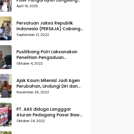
Pasir Pangarayan Langsung
Musnahkan Hasil Temuan
April 19, 2025
Persatuan Jaksa Republik
Indonesia (PERSAJA) Cabang
Kejaksaan Negeri Tanggamus
September 21, 2022
resmi melaporkan Alvin Lim ke
Polres Tanggamus
Puslitbang Polri Laksanakan
Penelitian Pengaduan
Masyarakat (Dumas) Guna
Oktober 4, 2022
Meningkatkan Profesionalisme
Personil Polri Di Polda Kepri
Ajak Kaum Milenial Jadi Agen
Perubahan, Lindungi Diri dan
Sekitar dari Kekerasan
November 26, 2022
PT. AAS diduga Langggar
Aturan Pedagang Pasar Bawah
Geruduk Kantor DPRD
Oktober 24, 2022
Pekanbaru