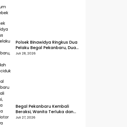
Polsek Binawidya Ringkus Dua
Pelaku Begal Pekanbaru, Dua
Penadah Ikut Diciduk
Juli 28, 2026
Begal Pekanbaru Kembali
Beraksi, Wanita Terluka dan
Motor Dibawa Kabur di Jalan
Juli 27, 2026
Teropong