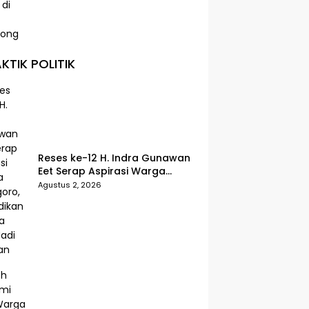
KTIK POLITIK
Reses ke-12 H. Indra Gunawan
Eet Serap Aspirasi Warga
Senggoro, Pendidikan hingga
Agustus 2, 2026
BPJS Jadi Sorotan