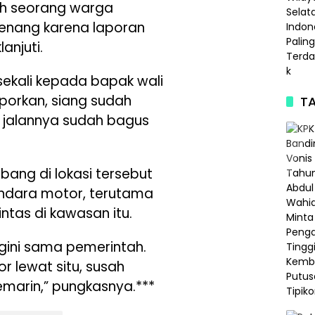
lah seorang warga
enang karena laporan
anjuti.
sekali kepada bapak wali
aporkan, siang sudah
TA
g jalannya sudah bagus
ubang di lokasi tersebut
ndara motor, terutama
ntas di kawasan itu.
gini sama pemerintah.
r lewat situ, susah
kemarin,” pungkasnya.***