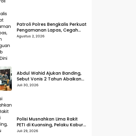
Patroli Polres Bengkalis Perkuat
Pengamanan Lapas, Cegah
Gangguan Kamtib Sejak Dini
Agustus 2, 2026
Abdul Wahid Ajukan Banding,
Sebut Vonis 2 Tahun Abaikan
Fakta Persidangan
Juli 30, 2026
Polisi Musnahkan Lima Rakit
PETI di Kuansing, Pelaku Kabur
Sebelum Digerebek
Juli 29, 2026