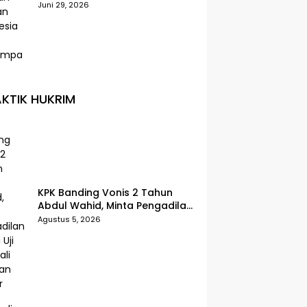
Selatan Indonesia Paling
Juni 29, 2026
Terdampak
KTIK HUKRIM
KPK Banding Vonis 2 Tahun
Abdul Wahid, Minta Pengadilan
Tinggi Uji Kembali Putusan
Agustus 5, 2026
Tipikor