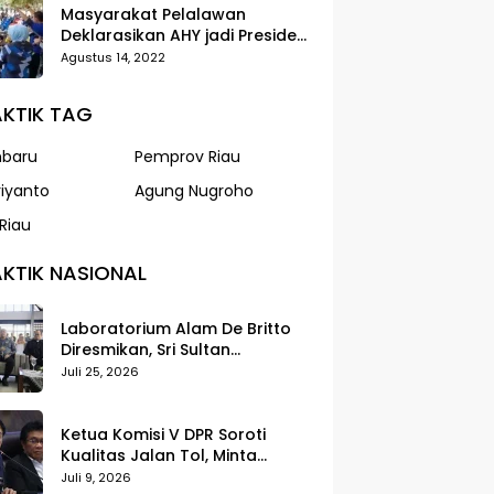
Masyarakat Pelalawan
Deklarasikan AHY jadi Presiden
dalam Gerak Jalan Santai
Agustus 14, 2022
Partai Demokrat
KTIK TAG
nbaru
Pemprov Riau
riyanto
Agung Nugroho
Riau
KTIK NASIONAL
Laboratorium Alam De Britto
Diresmikan, Sri Sultan
Tegaskan Pendidikan Harus
Juli 25, 2026
Membentuk Karakter
Ketua Komisi V DPR Soroti
Kualitas Jalan Tol, Minta
Standar Pelayanan Diperketat
Juli 9, 2026