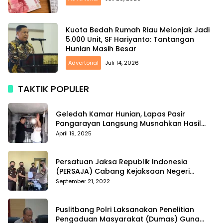
Kuota Bedah Rumah Riau Melonjak Jadi
5.000 Unit, SF Hariyanto: Tantangan
Hunian Masih Besar
Advertorial
Juli 14, 2026
TAKTIK POPULER
Geledah Kamar Hunian, Lapas Pasir
Pangarayan Langsung Musnahkan Hasil
Temuan
April 19, 2025
Persatuan Jaksa Republik Indonesia
(PERSAJA) Cabang Kejaksaan Negeri
Tanggamus resmi melaporkan Alvin Lim ke
September 21, 2022
Polres Tanggamus
Puslitbang Polri Laksanakan Penelitian
Pengaduan Masyarakat (Dumas) Guna