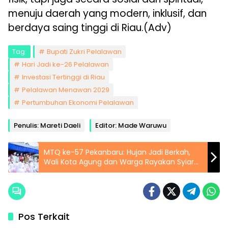
menuju daerah yang modern, inklusif, dan
berdaya saing tinggi di Riau.(Adv)
Tag:
Bupati Zukri Pelalawan
Hari Jadi ke-26 Pelalawan
Investasi Tertinggi di Riau
Pelalawan Menawan 2029
Pertumbuhan Ekonomi Pelalawan
Penulis: Mareti Daeli
Editor: Made Waruwu
MTQ ke-57 Pekanbaru: Hujan Jadi Berkah,
Wali Kota Agung dan Warga Rayakan Syiar
Islam Bersama
Pos Terkait