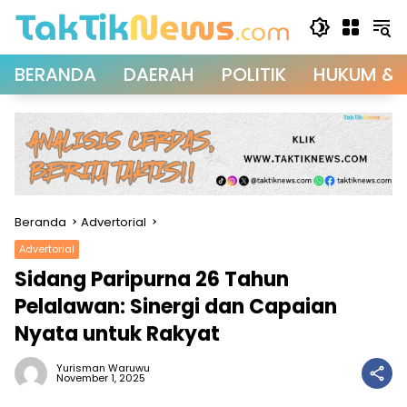
Langsung
ke
konten
BERANDA
DAERAH
POLITIK
HUKUM & 
Beranda
Advertorial
Advertorial
Sidang Paripurna 26 Tahun
Pelalawan: Sinergi dan Capaian
Nyata untuk Rakyat
Yurisman Waruwu
November 1, 2025