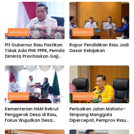
Advertorial
Advertorial
Plt Gubernur Riau Pastikan
Rapor Pendidikan Riau Jadi
Tidak Ada PHK PPPK, Pemda
Dasar Kebijakan
Diminta Prioritaskan Gaji
ASN
Advertorial
Advertorial
Kementerian HAM Rekrut
Perbaikan Jalan Mahato–
Penggerak Desa di Riau,
Simpang Manggala
Fokus Wujudkan Desa
Dipercepat, Pemprov Riau
Sadar HAM
Gandeng Perusahaan