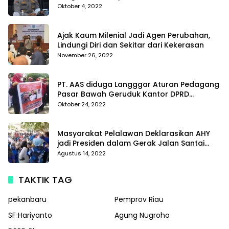
Meningkatkan Profesionalisme Personil Polri
Oktober 4, 2022
Di Polda Kepri
Ajak Kaum Milenial Jadi Agen Perubahan,
Lindungi Diri dan Sekitar dari Kekerasan
November 26, 2022
PT. AAS diduga Langggar Aturan Pedagang
Pasar Bawah Geruduk Kantor DPRD
Pekanbaru
Oktober 24, 2022
Masyarakat Pelalawan Deklarasikan AHY
jadi Presiden dalam Gerak Jalan Santai
Partai Demokrat
Agustus 14, 2022
TAKTIK TAG
pekanbaru
Pemprov Riau
SF Hariyanto
Agung Nugroho