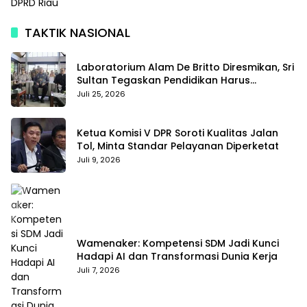
DPRD Riau
TAKTIK NASIONAL
Laboratorium Alam De Britto Diresmikan, Sri
Sultan Tegaskan Pendidikan Harus
Membentuk Karakter
Juli 25, 2026
Ketua Komisi V DPR Soroti Kualitas Jalan
Tol, Minta Standar Pelayanan Diperketat
Juli 9, 2026
Wamenaker: Kompetensi SDM Jadi Kunci
Hadapi AI dan Transformasi Dunia Kerja
Juli 7, 2026