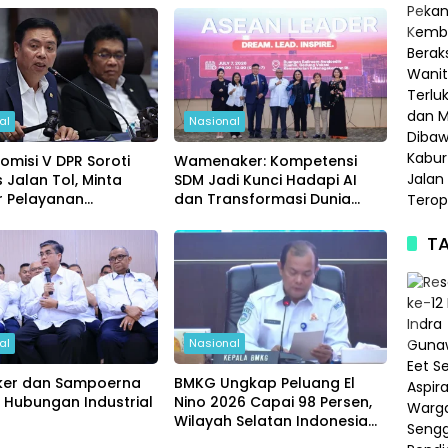
al
Nasional
omisi V DPR Soroti
Wamenaker: Kompetensi
s Jalan Tol, Minta
SDM Jadi Kunci Hadapi AI
r Pelayanan
dan Transformasi Dunia
tat
Kerja
TA
al
Nasional
er dan Sampoerna
BMKG Ungkap Peluang El
 Hubungan Industrial
Nino 2026 Capai 98 Persen,
Wilayah Selatan Indonesia
Paling Terdampak