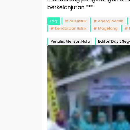
berkelanjutan.***
Tag:
bus listrik
energi bersih
kendaraan listrik
Magelang
Penulis: Melison Hulu
Editor: Davit Se