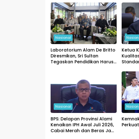
Nasional
Nasion
Laboratorium Alam De Britto
Ketua K
Diresmikan, Sri Sultan
Kualita
Tegaskan Pendidikan Harus
Standa
Membentuk Karakter
Diperke
Nasional
Nasion
BPS: Delapan Provinsi Alami
Kemnak
Kenaikan IPH Awal Juli 2026,
Perkuat
Cabai Merah dan Beras Jadi
Pemicu