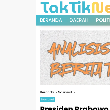
Langsung
ke
konten
BERANDA
DAERAH
POLIT
Beranda
Nasional
Nasional
Presiden Prabowo