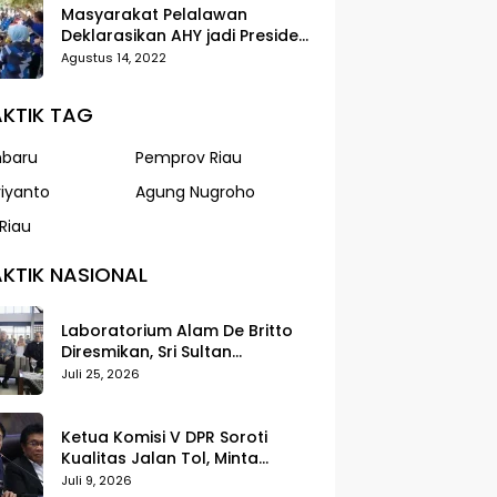
Masyarakat Pelalawan
Deklarasikan AHY jadi Presiden
dalam Gerak Jalan Santai
Agustus 14, 2022
Partai Demokrat
KTIK TAG
nbaru
Pemprov Riau
riyanto
Agung Nugroho
Riau
KTIK NASIONAL
Laboratorium Alam De Britto
Diresmikan, Sri Sultan
Tegaskan Pendidikan Harus
Juli 25, 2026
Membentuk Karakter
Ketua Komisi V DPR Soroti
Kualitas Jalan Tol, Minta
Standar Pelayanan Diperketat
Juli 9, 2026