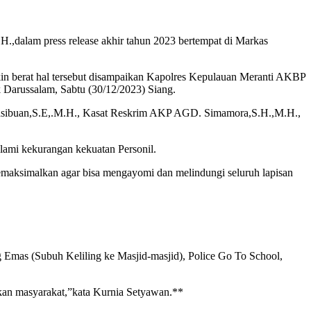
,dalam press release akhir tahun 2023 bertempat di Markas
kin berat hal tersebut disampaikan Kapolres Kepulauan Meranti AKBP
 Darussalam, Sabtu (30/12/2023) Siang.
Hasibuan,S.E,.M.H., Kasat Reskrim AKP AGD. Simamora,S.H.,M.H.,
ami kekurangan kekuatan Personil.
memaksimalkan agar bisa mengayomi dan melindungi seluruh lapisan
g Emas (Subuh Keliling ke Masjid-masjid), Police Go To School,
sakan masyarakat,”kata Kurnia Setyawan.**