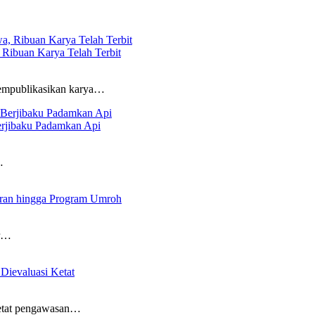
 Ribuan Karya Telah Terbit
mpublikasikan karya…
erjibaku Padamkan Api
…
ran hingga Program Umroh
r…
Dievaluasi Ketat
etat pengawasan…