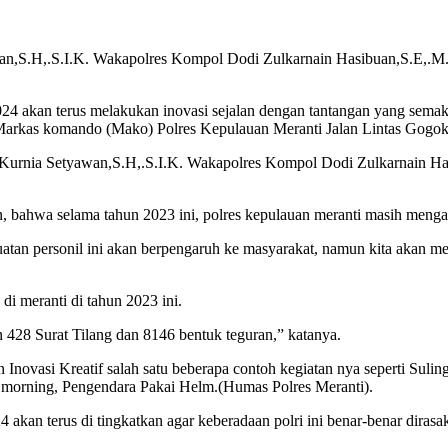
n,S.H,.S.I.K. Wakapolres Kompol Dodi Zulkarnain Hasibuan,S.E,.M.H.
24 akan terus melakukan inovasi sejalan dengan tantangan yang sema
 Markas komando (Mako) Polres Kepulauan Meranti Jalan Lintas Gogok
P Kurnia Setyawan,S.H,.S.I.K. Wakapolres Kompol Dodi Zulkarnain 
ahwa selama tahun 2023 ini, polres kepulauan meranti masih mengal
uatan personil ini akan berpengaruh ke masyarakat, namun kita akan 
di meranti di tahun 2023 ini.
 428 Surat Tilang dan 8146 bentuk teguran,” katanya.
novasi Kreatif salah satu beberapa contoh kegiatan nya seperti Sulin
 morning, Pengendara Pakai Helm.(Humas Polres Meranti).
 akan terus di tingkatkan agar keberadaan polri ini benar-benar dira