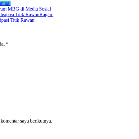
minal
gram MBG di Media Sosial
Ragam
ipasi Titik Rawan
dai
*
 komentar saya berikutnya.