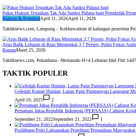
Pakar Hukum Tegaskan Tak Ada Sanksi Pidana bagi Pengkritik Pro
Hukum & Kriminal
April 11, 2026
April 11, 2026
Taktiknews.com, Lampung – Kekhawatiran di kalangan penerima 
Arus Balik Lebaran di Riau Meningkat 3,7 Persen, Polisi Fokus Antis
Ragam
Maret 25, 2026
Taktiknews.com, Pekanbaru– Memasuki H+4 Lebaran Idul Fitri 14
TAKTIK POPULER
Geledah Kamar Hunian, Lapas Pasir Pangarayan Langsung M
April 19, 2025
2
Persatuan Jaksa Republik Indonesia (PERSAJA) Cabang Keja
September 21, 2022
September 21, 2022
1
Puslitbang Polri Laksanakan Penelitian Pengaduan Masyarakat