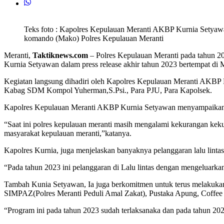
Teks foto : Kapolres Kepulauan Meranti AKBP Kurnia Setyawa
komando (Mako) Polres Kepulauan Meranti
Meranti,
Taktiknews.com
– Polres Kepulauan Meranti pada tahun 20
Kurnia Setyawan dalam press release akhir tahun 2023 bertempat di
Kegiatan langsung dihadiri oleh Kapolres Kepulauan Meranti AKB
Kabag SDM Kompol Yuherman,S.Psi., Para PJU, Para Kapolsek.
Kapolres Kepulauan Meranti AKBP Kurnia Setyawan menyampaikan, b
“Saat ini polres kepulauan meranti masih mengalami kekurangan kek
masyarakat kepulauan meranti,”katanya.
Kapolres Kurnia, juga menjelaskan banyaknya pelanggaran lalu lintas 
“Pada tahun 2023 ini pelanggaran di Lalu lintas dengan mengeluarkan
Tambah Kunia Setyawan, Ia juga berkomitmen untuk terus melakukan I
SIMPAZ(Polres Meranti Peduli Amal Zakat), Pustaka Apung, Coffee
“Program ini pada tahun 2023 sudah terlaksanaka dan pada tahun 2024