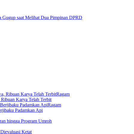
na Gugup saat Melihat Dua Pimpinan DPRD
Ragam
 Ribuan Karya Telah Terbit
Ragam
erjibaku Padamkan Api
ran hingga Program Umroh
Dievaluasi Ketat