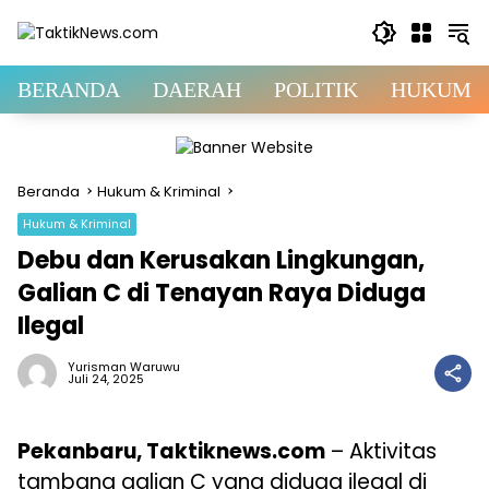
Langsung
ke
konten
BERANDA
DAERAH
POLITIK
HUKUM &
Beranda
Hukum & Kriminal
Hukum & Kriminal
Debu dan Kerusakan Lingkungan,
Galian C di Tenayan Raya Diduga
Ilegal
Yurisman Waruwu
Juli 24, 2025
Pekanbaru, Taktiknews.com
– Aktivitas
tambang galian C yang diduga ilegal di