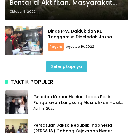
Bentar di Aktifkan, Masyarakat
Resah
Oktober 5, 2022
Dinas PPA, Dalduk dan KB
Tanggamus Digeledah Jaksa
Ragam
Agustus 19, 2022
Selengkapnya
TAKTIK POPULER
Geledah Kamar Hunian, Lapas Pasir
Pangarayan Langsung Musnahkan Hasil
Temuan
April 19, 2025
Persatuan Jaksa Republik Indonesia
(PERSAJA) Cabang Kejaksaan Negeri