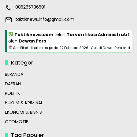
085265736501
taktiknews.info@gmail.com
Taktiknews.com
telah
Terverifikasi Administratif
oleh
Dewan Pers
Sertifikat diterbitkan pada
27 Februari 2026
·
Cek di DewanPers.or.id
Kategori
BERANDA
DAERAH
POLITIK
HUKUM & KRIMINAL
EKONOMI & BISNIS
OTOMOTIF
Tag Populer