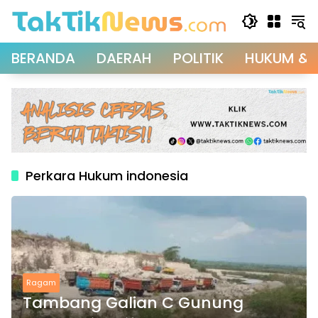
Langsung
ke
konten
BERANDA
DAERAH
POLITIK
HUKUM & 
Perkara Hukum indonesia
Ragam
Tambang Galian C Gunung