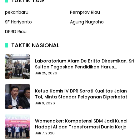
TAKTIK TAG
pekanbaru
Pemprov Riau
SF Hariyanto
Agung Nugroho
DPRD Riau
TAKTIK NASIONAL
Laboratorium Alam De Britto Diresmikan, Sri
Sultan Tegaskan Pendidikan Harus
Membentuk Karakter
Juli 25, 2026
Ketua Komisi V DPR Soroti Kualitas Jalan
Tol, Minta Standar Pelayanan Diperketat
Juli 9, 2026
Wamenaker: Kompetensi SDM Jadi Kunci
Hadapi AI dan Transformasi Dunia Kerja
Juli 7, 2026