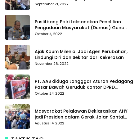
Tanggamus resmi melaporkan Alvin Lim ke
September 21, 2022
Polres Tanggamus
Puslitbang Polri Laksanakan Penelitian
Pengaduan Masyarakat (Dumas) Guna
Meningkatkan Profesionalisme Personil Polri
Oktober 4, 2022
Di Polda Kepri
Ajak Kaum Milenial Jadi Agen Perubahan,
Lindungi Diri dan Sekitar dari Kekerasan
November 26, 2022
PT. AAS diduga Langggar Aturan Pedagang
Pasar Bawah Geruduk Kantor DPRD
Pekanbaru
Oktober 24, 2022
Masyarakat Pelalawan Deklarasikan AHY
jadi Presiden dalam Gerak Jalan Santai
Partai Demokrat
Agustus 14, 2022