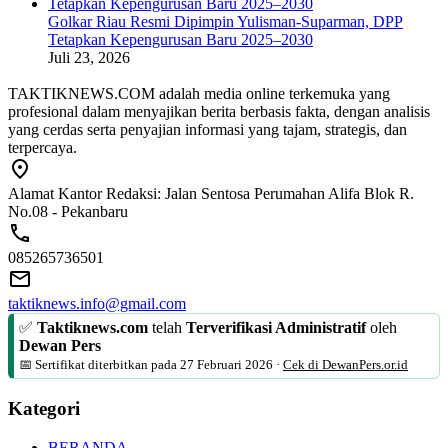
Golkar Riau Resmi Dipimpin Yulisman-Suparman, DPP
Tetapkan Kepengurusan Baru 2025–2030
Juli 23, 2026
TAKTIKNEWS.COM adalah media online terkemuka yang
profesional dalam menyajikan berita berbasis fakta, dengan analisis
yang cerdas serta penyajian informasi yang tajam, strategis, dan
terpercaya.
Alamat Kantor Redaksi: Jalan Sentosa Perumahan Alifa Blok R.
No.08 - Pekanbaru
085265736501
taktiknews.info@gmail.com
✅
Taktiknews.com
telah
Terverifikasi Administratif
oleh
Dewan Pers
📅 Sertifikat diterbitkan pada
27 Februari 2026
·
Cek di DewanPers.or.id
Kategori
BERANDA