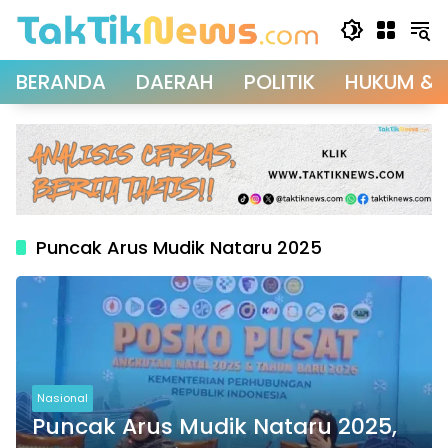
Langsung
ke
konten
BERANDA
DAERAH
POLITIK
HUKUM & 
Puncak Arus Mudik Nataru 2025
Nasional
Puncak Arus Mudik Nataru 2025,