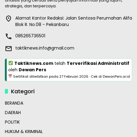
analisis yang cerdas serta penyajian informasi yang tajam,
strategis, dan terpercaya.
Alamat Kantor Redaksi: Jalan Sentosa Perumahan Alifa
Blok R. No.08 - Pekanbaru
085265736501
taktiknews.info@gmail.com
Taktiknews.com
telah
Terverifikasi Administratif
oleh
Dewan Pers
Sertifikat diterbitkan pada
27 Februari 2026
·
Cek di DewanPers.or.id
Kategori
BERANDA
DAERAH
POLITIK
HUKUM & KRIMINAL