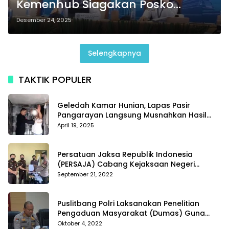
Kemenhub Siagakan Posko
Nasional Hadapi Cuaca Ekstrem
Desember 24, 2025
Selengkapnya
TAKTIK POPULER
Geledah Kamar Hunian, Lapas Pasir
Pangarayan Langsung Musnahkan Hasil
Temuan
April 19, 2025
Persatuan Jaksa Republik Indonesia
(PERSAJA) Cabang Kejaksaan Negeri
Tanggamus resmi melaporkan Alvin Lim ke
September 21, 2022
Polres Tanggamus
Puslitbang Polri Laksanakan Penelitian
Pengaduan Masyarakat (Dumas) Guna
Meningkatkan Profesionalisme Personil Polri
Oktober 4, 2022