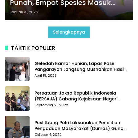
Punah, Empat Spesies Masuk
Daftar Kritis Dunia
Januari 31, 2026
Selengkapnya
TAKTIK POPULER
Geledah Kamar Hunian, Lapas Pasir
Pangarayan Langsung Musnahkan Hasil
Temuan
April 19, 2025
Persatuan Jaksa Republik Indonesia
(PERSAJA) Cabang Kejaksaan Negeri
Tanggamus resmi melaporkan Alvin Lim ke
September 21, 2022
Polres Tanggamus
Puslitbang Polri Laksanakan Penelitian
Pengaduan Masyarakat (Dumas) Guna
Meningkatkan Profesionalisme Personil Polri
Oktober 4, 2022