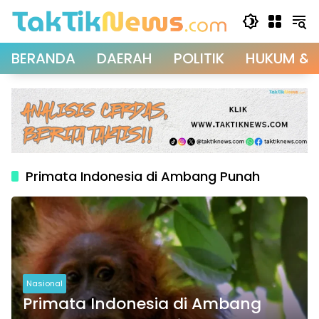
Langsung
ke
konten
BERANDA
DAERAH
POLITIK
HUKUM & 
Primata Indonesia di Ambang Punah
Nasional
Primata Indonesia di Ambang