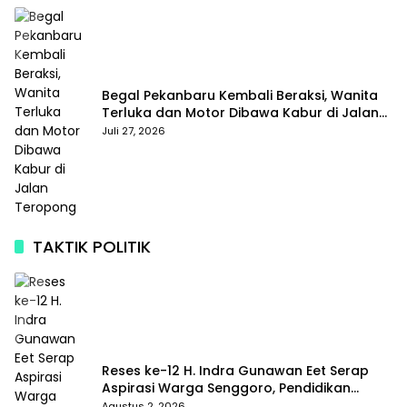
Begal Pekanbaru Kembali Beraksi, Wanita
Terluka dan Motor Dibawa Kabur di Jalan
Teropong
Juli 27, 2026
TAKTIK POLITIK
Reses ke-12 H. Indra Gunawan Eet Serap
Aspirasi Warga Senggoro, Pendidikan
hingga BPJS Jadi Sorotan
Agustus 2, 2026