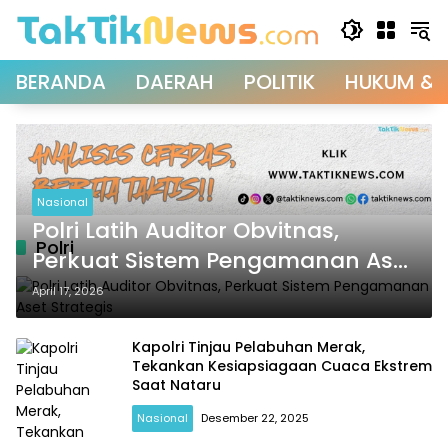
Langsung
ke
konten
BERANDA
DAERAH
POLITIK
HUKUM & 
Nasional
Polri Latih Auditor Obvitnas,
Polri
Perkuat Sistem Pengamanan Aset
Strategis
April 17, 2026
Kapolri Tinjau Pelabuhan Merak,
Tekankan Kesiapsiagaan Cuaca Ekstrem
Saat Nataru
Nasional
Desember 22, 2025