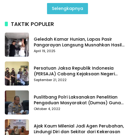
Selengkapnya
TAKTIK POPULER
Geledah Kamar Hunian, Lapas Pasir
Pangarayan Langsung Musnahkan Hasil
Temuan
April 19, 2025
Persatuan Jaksa Republik Indonesia
(PERSAJA) Cabang Kejaksaan Negeri
Tanggamus resmi melaporkan Alvin Lim ke
September 21, 2022
Polres Tanggamus
Puslitbang Polri Laksanakan Penelitian
Pengaduan Masyarakat (Dumas) Guna
Meningkatkan Profesionalisme Personil Polri
Oktober 4, 2022
Di Polda Kepri
Ajak Kaum Milenial Jadi Agen Perubahan,
Lindungi Diri dan Sekitar dari Kekerasan