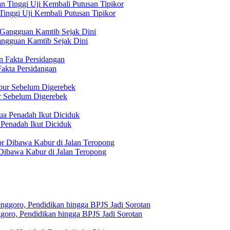
inggi Uji Kembali Putusan Tipikor
angguan Kamtib Sejak Dini
akta Persidangan
r Sebelum Digerebek
Penadah Ikut Diciduk
 Dibawa Kabur di Jalan Teropong
goro, Pendidikan hingga BPJS Jadi Sorotan