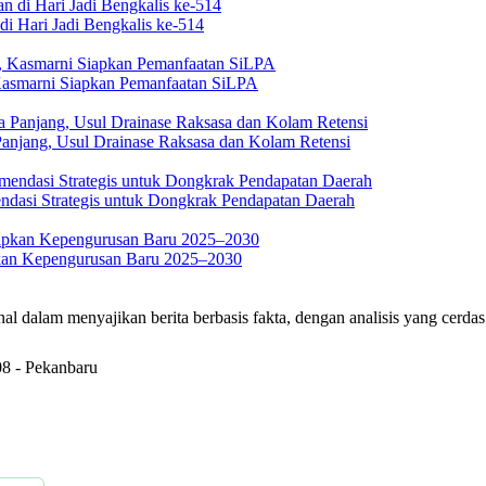
i Hari Jadi Bengkalis ke-514
asmarni Siapkan Pemanfaatan SiLPA
anjang, Usul Drainase Raksasa dan Kolam Retensi
asi Strategis untuk Dongkrak Pendapatan Daerah
kan Kepengurusan Baru 2025–2030
m menyajikan berita berbasis fakta, dengan analisis yang cerdas sert
08 - Pekanbaru