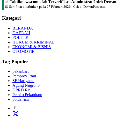
✅
Taktiknews.com
telah
Terverifikasi Administratif
oleh
Dewan
📅 Sertifikat diterbitkan pada
27 Februari 2026
·
Cek di DewanPers.or.id
Kategori
BERANDA
DAERAH
POLITIK
HUKUM & KRIMINAL
EKONOMI & BISNIS
OTOMOTIF
Tag Populer
pekanbaru
Pemprov Riau
SF Hariyanto
Agung Nugroho
DPRD Riau
Pemko Pekanbaru
polda riau