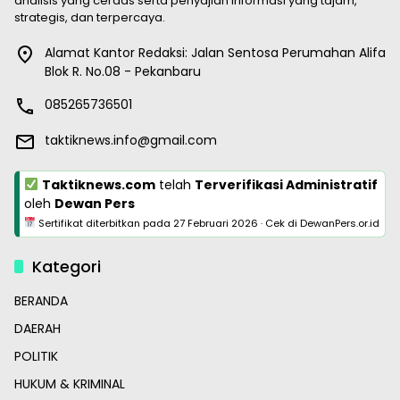
analisis yang cerdas serta penyajian informasi yang tajam,
strategis, dan terpercaya.
Alamat Kantor Redaksi: Jalan Sentosa Perumahan Alifa
Blok R. No.08 - Pekanbaru
085265736501
taktiknews.info@gmail.com
Taktiknews.com
telah
Terverifikasi Administratif
oleh
Dewan Pers
Sertifikat diterbitkan pada
27 Februari 2026
·
Cek di DewanPers.or.id
Kategori
BERANDA
DAERAH
POLITIK
HUKUM & KRIMINAL