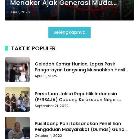
Menaker Ajak Generasi Muda
Jadikan Pancasila Pedoman
Juni 1, 2026
Hidup
Selengkapnya
TAKTIK POPULER
Geledah Kamar Hunian, Lapas Pasir
Pangarayan Langsung Musnahkan Hasil
Temuan
April 19, 2025
Persatuan Jaksa Republik Indonesia
(PERSAJA) Cabang Kejaksaan Negeri
Tanggamus resmi melaporkan Alvin Lim ke
September 21, 2022
Polres Tanggamus
Puslitbang Polri Laksanakan Penelitian
Pengaduan Masyarakat (Dumas) Guna
Meningkatkan Profesionalisme Personil Polri
Oktober 4, 2022