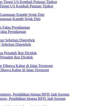
inggi Uji Kembali Putusan Tipikor
angguan Kamtib Sejak Dini
akta Persidangan
r Sebelum Digerebek
Penadah Ikut Diciduk
 Dibawa Kabur di Jalan Teropong
goro, Pendidikan hingga BPJS Jadi Sorotan