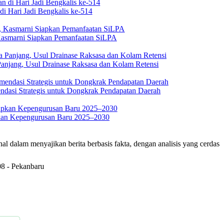
i Hari Jadi Bengkalis ke-514
asmarni Siapkan Pemanfaatan SiLPA
anjang, Usul Drainase Raksasa dan Kolam Retensi
asi Strategis untuk Dongkrak Pendapatan Daerah
kan Kepengurusan Baru 2025–2030
m menyajikan berita berbasis fakta, dengan analisis yang cerdas sert
08 - Pekanbaru