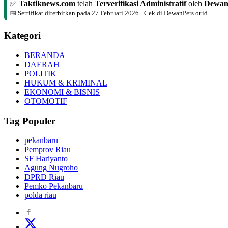
✅
Taktiknews.com
telah
Terverifikasi Administratif
oleh
Dewan
📅 Sertifikat diterbitkan pada
27 Februari 2026
·
Cek di DewanPers.or.id
Kategori
BERANDA
DAERAH
POLITIK
HUKUM & KRIMINAL
EKONOMI & BISNIS
OTOMOTIF
Tag Populer
pekanbaru
Pemprov Riau
SF Hariyanto
Agung Nugroho
DPRD Riau
Pemko Pekanbaru
polda riau