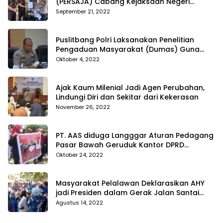
(PERSAJA) Cabang Kejaksaan Negeri
Tanggamus resmi melaporkan Alvin Lim ke
September 21, 2022
Polres Tanggamus
Puslitbang Polri Laksanakan Penelitian
Pengaduan Masyarakat (Dumas) Guna
Meningkatkan Profesionalisme Personil Polri
Oktober 4, 2022
Di Polda Kepri
Ajak Kaum Milenial Jadi Agen Perubahan,
Lindungi Diri dan Sekitar dari Kekerasan
November 26, 2022
PT. AAS diduga Langggar Aturan Pedagang
Pasar Bawah Geruduk Kantor DPRD
Pekanbaru
Oktober 24, 2022
Masyarakat Pelalawan Deklarasikan AHY
jadi Presiden dalam Gerak Jalan Santai
Partai Demokrat
Agustus 14, 2022