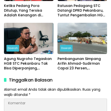
Ketika Pedang Pora
Ratusan Pedagang STC
Ditutup, Yang Tersisa
Datangi DPRD Pekanbaru,
Adalah Kenangan di
Tuntut Pengembalian HGB
Pringsewu
133 Ruko
Daerah
Daerah
Agung Nugroho Tegaskan
Pembangunan Simpang
HGB STC Pekanbaru Tak
Arifin Ahmad-Sudirman
Bisa Diperpanjang,
Capai 23 Persen,
Pemanfaatan Hanya Lewat
Ditargetkan Beroperasi
Sewa
Akhir 2026
Tinggalkan Balasan
Alamat email Anda tidak akan dipublikasikan.
Ruas yang
wajib ditandai
*