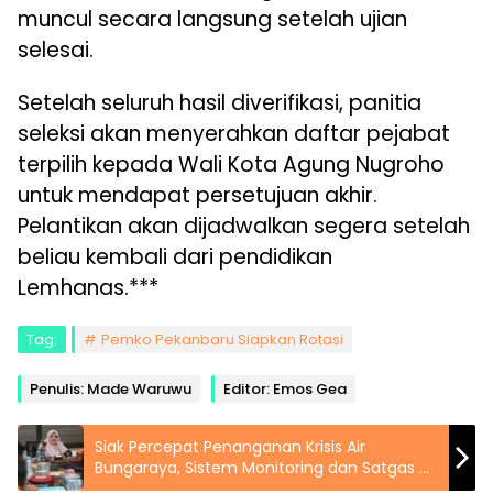
muncul secara langsung setelah ujian
selesai.
Setelah seluruh hasil diverifikasi, panitia
seleksi akan menyerahkan daftar pejabat
terpilih kepada Wali Kota Agung Nugroho
untuk mendapat persetujuan akhir.
Pelantikan akan dijadwalkan segera setelah
beliau kembali dari pendidikan
Lemhanas.***
Tag:
Pemko Pekanbaru Siapkan Rotasi
Penulis: Made Waruwu
Editor: Emos Gea
Siak Percepat Penanganan Krisis Air
Bungaraya, Sistem Monitoring dan Satgas Air
Didorong Jalan