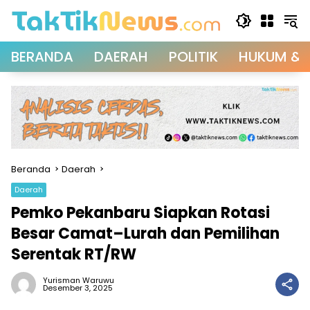
Langsung
ke
konten
BERANDA
DAERAH
POLITIK
HUKUM & 
Beranda
Daerah
Daerah
Pemko Pekanbaru Siapkan Rotasi
Besar Camat–Lurah dan Pemilihan
Serentak RT/RW
Yurisman Waruwu
Desember 3, 2025