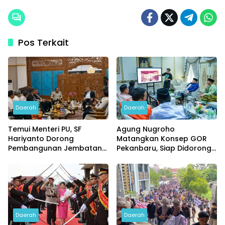
Pos Terkait
Daerah
Daerah
Temui Menteri PU, SF
Agung Nugroho
Hariyanto Dorong
Matangkan Konsep GOR
Pembangunan Jembatan
Pekanbaru, Siap Didorong
Siak V dan Flyover Garuda
ke Tahap Pembangunan
Sakti
Daerah
Daerah