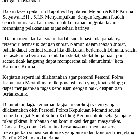
dengan masyarakat.
Dalam kesempatan itu Kapolres Kepulauan Meranti AKBP Kurnia
Setyawan,SH., S.I.K Menyampaikan, dengan kegiatan ibadah
seperti ini maka akan menambah keimanan anggota dalam
menunjang pelaksanaan tugas sehari harinya.
“Dalam menjalankan suatu ibadah sudah pasti ada pahalanya
tersendiri termasuk dengan sholat. Namun dalam ibadah sholat,
pahala dapat berlipat ganda jika dilakukan berjamaah Dimana, selain
merasakan kebersamaan didalam sholat, sholat berjamaah pun
secara tidak langsung dapat mempererat tali silaturahmi,” kata
Kapolres Kurnia.
Kegiatan seperti ini dilaksanakan agar personil Personil Polres
Kepulauan Meranti memiliki pondasi iman yang kuat sehingga
dapat menjalankan tugas kepolisian dengan baik, disiplin dan
bertanggung.
Dilanjutkan lagi, kemudian kegiatan cooling system yang
dilaksanakan oleh Personil Polres Kepulauan Meranti seusai
mengikuti giat Sholat Subuh Keliling Berjamaah itu sebagai ajang
tukar pikiran, himbauan dan komunikasi dengan masyarakat,
Tomas, Toga dan Toda untuk bersama-sama menjaga serta
mewujudkan situasi kamtibmas yang aman dan kondusif menjelang
Pemilu 2024 aman dan damai.