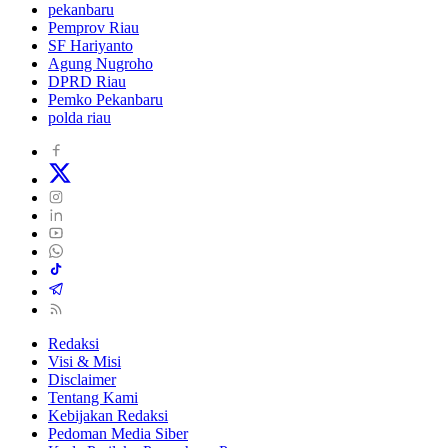
pekanbaru
Pemprov Riau
SF Hariyanto
Agung Nugroho
DPRD Riau
Pemko Pekanbaru
polda riau
Redaksi
Visi & Misi
Disclaimer
Tentang Kami
Kebijakan Redaksi
Pedoman Media Siber