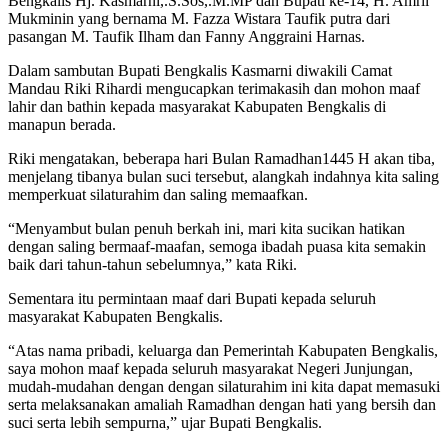
Bengkalis Hj. Kasmarni,.S.Sos,.M.MP dan Bupati ke-14, H. Amril
Mukminin yang bernama M. Fazza Wistara Taufik putra dari
pasangan M. Taufik Ilham dan Fanny Anggraini Harnas.
Dalam sambutan Bupati Bengkalis Kasmarni diwakili Camat
Mandau Riki Rihardi mengucapkan terimakasih dan mohon maaf
lahir dan bathin kepada masyarakat Kabupaten Bengkalis di
manapun berada.
Riki mengatakan, beberapa hari Bulan Ramadhan1445 H akan tiba,
menjelang tibanya bulan suci tersebut, alangkah indahnya kita saling
memperkuat silaturahim dan saling memaafkan.
“Menyambut bulan penuh berkah ini, mari kita sucikan hatikan
dengan saling bermaaf-maafan, semoga ibadah puasa kita semakin
baik dari tahun-tahun sebelumnya,” kata Riki.
Sementara itu permintaan maaf dari Bupati kepada seluruh
masyarakat Kabupaten Bengkalis.
“Atas nama pribadi, keluarga dan Pemerintah Kabupaten Bengkalis,
saya mohon maaf kepada seluruh masyarakat Negeri Junjungan,
mudah-mudahan dengan dengan silaturahim ini kita dapat memasuki
serta melaksanakan amaliah Ramadhan dengan hati yang bersih dan
suci serta lebih sempurna,” ujar Bupati Bengkalis.