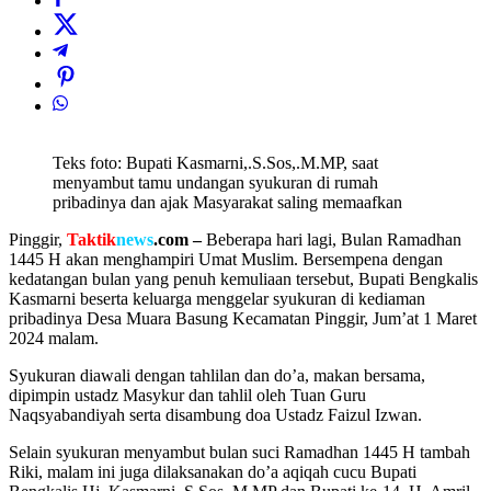
Teks foto: Bupati Kasmarni,.S.Sos,.M.MP, saat
menyambut tamu undangan syukuran di rumah
pribadinya dan ajak Masyarakat saling memaafkan
Pinggir,
Taktik
news
.com
–
Beberapa hari lagi, Bulan Ramadhan
1445 H akan menghampiri Umat Muslim. Bersempena dengan
kedatangan bulan yang penuh kemuliaan tersebut, Bupati Bengkalis
Kasmarni beserta keluarga menggelar syukuran di kediaman
pribadinya Desa Muara Basung Kecamatan Pinggir, Jum’at 1 Maret
2024 malam.
Syukuran diawali dengan tahlilan dan do’a, makan bersama,
dipimpin ustadz Masykur dan tahlil oleh Tuan Guru
Naqsyabandiyah serta disambung doa Ustadz Faizul Izwan.
Selain syukuran menyambut bulan suci Ramadhan 1445 H tambah
Riki, malam ini juga dilaksanakan do’a aqiqah cucu Bupati