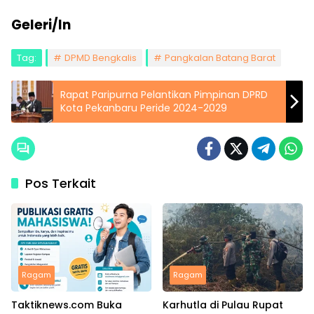
Geleri/In
Tag:
DPMD Bengkalis
Pangkalan Batang Barat
Rapat Paripurna Pelantikan Pimpinan DPRD
Kota Pekanbaru Peride 2024-2029
Pos Terkait
Ragam
Ragam
Taktiknews.com Buka
Karhutla di Pulau Rupat