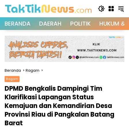
Langsung
ke
konten
BERANDA
DAERAH
POLITIK
HUKUM & 
Beranda
Ragam
Ragam
DPMD Bengkalis Dampingi Tim
Klarifikasi Lapangan Status
Kemajuan dan Kemandirian Desa
Provinsi Riau di Pangkalan Batang
Barat