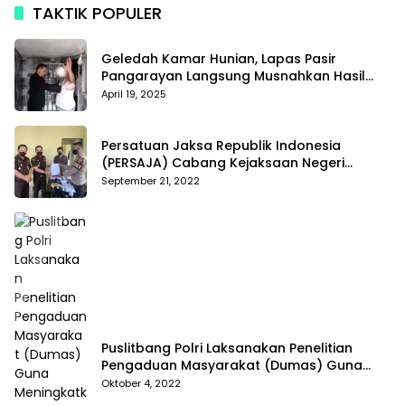
TAKTIK POPULER
Geledah Kamar Hunian, Lapas Pasir
Pangarayan Langsung Musnahkan Hasil
Temuan
April 19, 2025
Persatuan Jaksa Republik Indonesia
(PERSAJA) Cabang Kejaksaan Negeri
Tanggamus resmi melaporkan Alvin Lim ke
September 21, 2022
Polres Tanggamus
Puslitbang Polri Laksanakan Penelitian
Pengaduan Masyarakat (Dumas) Guna
Meningkatkan Profesionalisme Personil Polri
Oktober 4, 2022
Di Polda Kepri