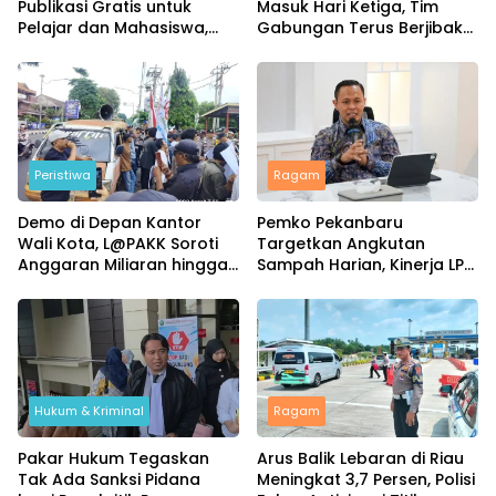
Publikasi Gratis untuk
Masuk Hari Ketiga, Tim
Pelajar dan Mahasiswa,
Gabungan Terus Berjibaku
Ribuan Karya Telah Terbit
Padamkan Api
Peristiwa
Ragam
Demo di Depan Kantor
Pemko Pekanbaru
Wali Kota, L@PAKK Soroti
Targetkan Angkutan
Anggaran Miliaran hingga
Sampah Harian, Kinerja LPS
Program Umroh
Dievaluasi Ketat
Hukum & Kriminal
Ragam
Pakar Hukum Tegaskan
Arus Balik Lebaran di Riau
Tak Ada Sanksi Pidana
Meningkat 3,7 Persen, Polisi