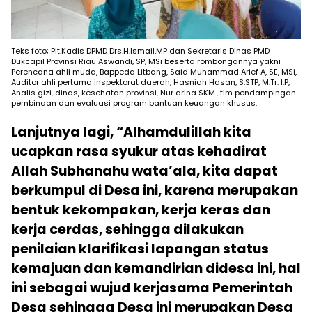
Teks foto; Plt.Kadis DPMD Drs.H.Ismail,MP dan Sekretaris Dinas PMD
Dukcapil Provinsi Riau Aswandi, SP, MSi beserta rombongannya yakni
Perencana ahli muda, Bappeda Litbang, Said Muhammad Arief A, SE, MSi,
Auditor ahli pertama inspektorat daerah, Hasniah Hasan, S.STP, M.Tr. I.P,
Analis gizi, dinas, kesehatan provinsi, Nur arina SKM., tim pendampingan
pembinaan dan evaluasi program bantuan keuangan khusus.
Lanjutnya lagi, “Alhamdulillah kita
ucapkan rasa syukur atas kehadirat
Allah Subhanahu wata’ala, kita dapat
berkumpul di Desa ini, karena merupakan
bentuk kekompakan, kerja keras dan
kerja cerdas, sehingga dilakukan
penilaian klarifikasi lapangan status
kemajuan dan kemandirian didesa ini, hal
ini sebagai wujud kerjasama Pemerintah
Desa sehingga Desa ini merupakan Desa