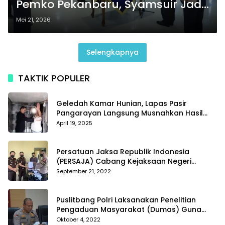
Pemko Pekanbaru, Syamsuir Jadi
Asisten I
Mei 21, 2026
Selengkapnya
TAKTIK POPULER
Geledah Kamar Hunian, Lapas Pasir
Pangarayan Langsung Musnahkan Hasil
Temuan
April 19, 2025
Persatuan Jaksa Republik Indonesia
(PERSAJA) Cabang Kejaksaan Negeri
Tanggamus resmi melaporkan Alvin Lim ke
September 21, 2022
Polres Tanggamus
Puslitbang Polri Laksanakan Penelitian
Pengaduan Masyarakat (Dumas) Guna
Meningkatkan Profesionalisme Personil Polri
Oktober 4, 2022