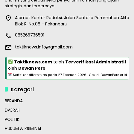
analisis yang cerdas serta penyajian informasi yang tajam,
strategis, dan terpercaya.
Alamat Kantor Redaksi: Jalan Sentosa Perumahan Alifa
Blok R. No.08 - Pekanbaru
085265736501
taktiknews.info@gmail.com
Taktiknews.com
telah
Terverifikasi Administratif
oleh
Dewan Pers
Sertifikat diterbitkan pada
27 Februari 2026
·
Cek di DewanPers.or.id
Kategori
BERANDA
DAERAH
POLITIK
HUKUM & KRIMINAL