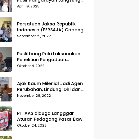
Pasir Pangarayan Langsung
Musnahkan Hasil Temuan
April 19, 2025
Persatuan Jaksa Republik
Indonesia (PERSAJA) Cabang
Kejaksaan Negeri Tanggamus
September 21, 2022
resmi melaporkan Alvin Lim ke
Polres Tanggamus
Puslitbang Polri Laksanakan
Penelitian Pengaduan
Masyarakat (Dumas) Guna
Oktober 4, 2022
Meningkatkan Profesionalisme
Personil Polri Di Polda Kepri
Ajak Kaum Milenial Jadi Agen
Perubahan, Lindungi Diri dan
Sekitar dari Kekerasan
November 26, 2022
PT. AAS diduga Langggar
Aturan Pedagang Pasar Bawah
Geruduk Kantor DPRD
Oktober 24, 2022
Pekanbaru