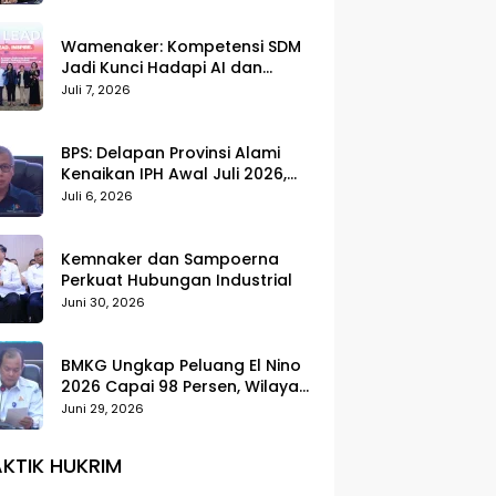
Wamenaker: Kompetensi SDM
Jadi Kunci Hadapi AI dan
Transformasi Dunia Kerja
Juli 7, 2026
BPS: Delapan Provinsi Alami
Kenaikan IPH Awal Juli 2026,
Cabai Merah dan Beras Jadi
Juli 6, 2026
Pemicu
Kemnaker dan Sampoerna
Perkuat Hubungan Industrial
Juni 30, 2026
BMKG Ungkap Peluang El Nino
2026 Capai 98 Persen, Wilayah
Selatan Indonesia Paling
Juni 29, 2026
Terdampak
KTIK HUKRIM