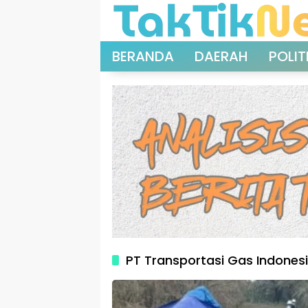
Langsung
ke
konten
BERANDA
DAERAH
POLIT
PT Transportasi Gas Indones