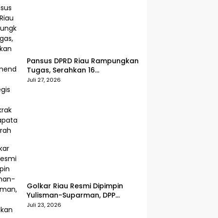
Pansus DPRD Riau Rampungkan
Tugas, Serahkan 16
Rekomendasi Strategis untuk
Juli 27, 2026
Dongkrak Pendapatan Daerah
Golkar Riau Resmi Dipimpin
Yulisman-Suparman, DPP
Tetapkan Kepengurusan Baru
Juli 23, 2026
2025–2030