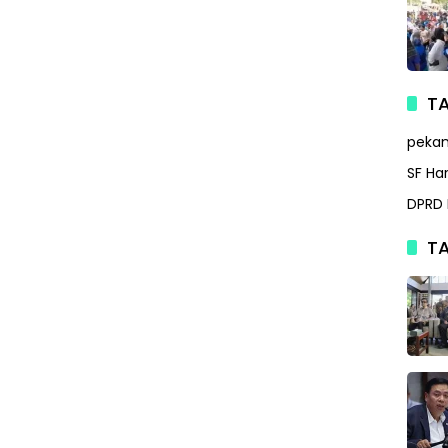
TA
peka
SF Ha
DPRD 
TA