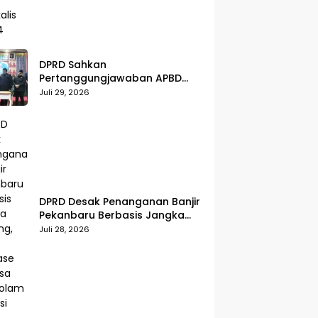
DPRD Sahkan
Pertanggungjawaban APBD
Bengkalis 2025, Kasmarni
Juli 29, 2026
Siapkan Pemanfaatan SiLPA
DPRD Desak Penanganan Banjir
Pekanbaru Berbasis Jangka
Panjang, Usul Drainase
Juli 28, 2026
Raksasa dan Kolam Retensi