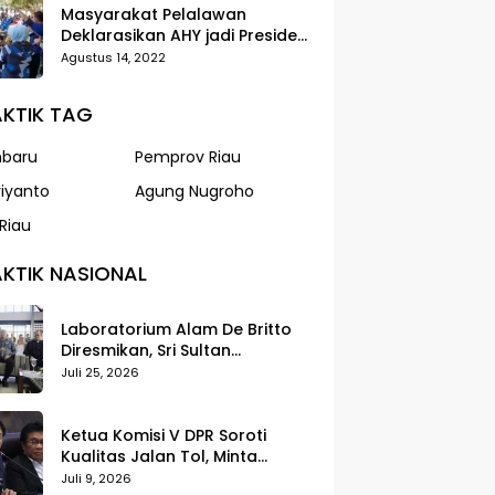
Masyarakat Pelalawan
Deklarasikan AHY jadi Presiden
dalam Gerak Jalan Santai
Agustus 14, 2022
Partai Demokrat
KTIK TAG
nbaru
Pemprov Riau
riyanto
Agung Nugroho
Riau
KTIK NASIONAL
Laboratorium Alam De Britto
Diresmikan, Sri Sultan
Tegaskan Pendidikan Harus
Juli 25, 2026
Membentuk Karakter
Ketua Komisi V DPR Soroti
Kualitas Jalan Tol, Minta
Standar Pelayanan Diperketat
Juli 9, 2026