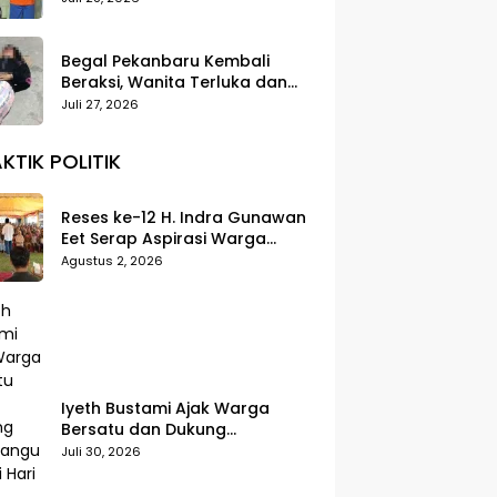
Begal Pekanbaru Kembali
Beraksi, Wanita Terluka dan
Motor Dibawa Kabur di Jalan
Juli 27, 2026
Teropong
KTIK POLITIK
Reses ke-12 H. Indra Gunawan
Eet Serap Aspirasi Warga
Senggoro, Pendidikan hingga
Agustus 2, 2026
BPJS Jadi Sorotan
Iyeth Bustami Ajak Warga
Bersatu dan Dukung
Pembangunan di Hari Jadi
Juli 30, 2026
Bengkalis ke-514