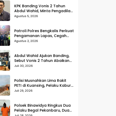
KPK Banding Vonis 2 Tahun
Abdul Wahid, Minta Pengadilan
Tinggi Uji Kembali Putusan
Agustus 5, 2026
Tipikor
Patroli Polres Bengkalis Perkuat
Pengamanan Lapas, Cegah
Gangguan Kamtib Sejak Dini
Agustus 2, 2026
Abdul Wahid Ajukan Banding,
Sebut Vonis 2 Tahun Abaikan
Fakta Persidangan
Juli 30, 2026
Polisi Musnahkan Lima Rakit
PETI di Kuansing, Pelaku Kabur
Sebelum Digerebek
Juli 29, 2026
Polsek Binawidya Ringkus Dua
Pelaku Begal Pekanbaru, Dua
Penadah Ikut Diciduk
Juli 28, 2026