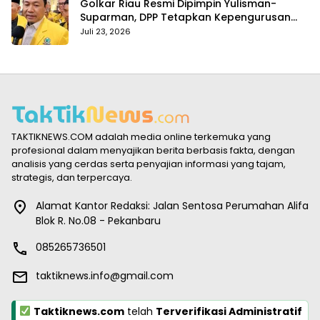
Golkar Riau Resmi Dipimpin Yulisman-
Suparman, DPP Tetapkan Kepengurusan
Baru 2025–2030
Juli 23, 2026
TAKTIKNEWS.COM adalah media online terkemuka yang
profesional dalam menyajikan berita berbasis fakta, dengan
analisis yang cerdas serta penyajian informasi yang tajam,
strategis, dan terpercaya.
Alamat Kantor Redaksi: Jalan Sentosa Perumahan Alifa
Blok R. No.08 - Pekanbaru
085265736501
taktiknews.info@gmail.com
Taktiknews.com
telah
Terverifikasi Administratif