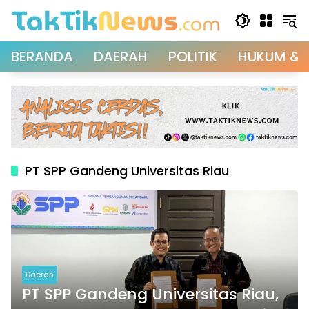
Langsung
ke
konten
BERANDA
DAERAH
POLITIK
HUKUM & 
PT SPP Gandeng Universitas Riau
Daerah
PT SPP Gandeng Universitas Riau,