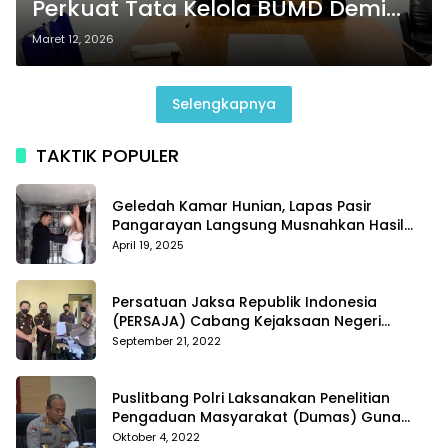
Perkuat Tata Kelola BUMD Demi
Tingkatkan PAD Pekanbaru
Maret 12, 2026
Selengkapnya
TAKTIK POPULER
Geledah Kamar Hunian, Lapas Pasir
Pangarayan Langsung Musnahkan Hasil
Temuan
April 19, 2025
Persatuan Jaksa Republik Indonesia
(PERSAJA) Cabang Kejaksaan Negeri
Tanggamus resmi melaporkan Alvin Lim ke
September 21, 2022
Polres Tanggamus
Puslitbang Polri Laksanakan Penelitian
Pengaduan Masyarakat (Dumas) Guna
Meningkatkan Profesionalisme Personil Polri
Oktober 4, 2022