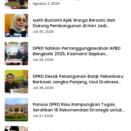
hingga BPJS Jadi Sorotan
Agustus 2, 2026
Iyeth Bustami Ajak Warga Bersatu dan
Dukung Pembangunan di Hari Jadi
Bengkalis ke-514
Juli 30, 2026
DPRD Sahkan Pertanggungjawaban APBD
Bengkalis 2025, Kasmarni Siapkan
Pemanfaatan SiLPA
Juli 29, 2026
DPRD Desak Penanganan Banjir Pekanbaru
Berbasis Jangka Panjang, Usul Drainase
Raksasa dan Kolam Retensi
Juli 28, 2026
Pansus DPRD Riau Rampungkan Tugas,
Serahkan 16 Rekomendasi Strategis untuk
Dongkrak Pendapatan Daerah
Juli 27, 2026