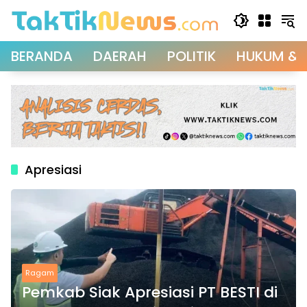
Langsung
ke
konten
BERANDA
DAERAH
POLITIK
HUKUM & 
Apresiasi
Ragam
Pemkab Siak Apresiasi PT BESTI di