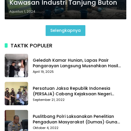
Kawasan Industri Tanjung Buton
Agustus 1, 2024
Selengkapnya
TAKTIK POPULER
Geledah Kamar Hunian, Lapas Pasir
Pangarayan Langsung Musnahkan Hasil
Temuan
April 19, 2025
Persatuan Jaksa Republik Indonesia
(PERSAJA) Cabang Kejaksaan Negeri
Tanggamus resmi melaporkan Alvin Lim ke
September 21, 2022
Polres Tanggamus
Puslitbang Polri Laksanakan Penelitian
Pengaduan Masyarakat (Dumas) Guna
Meningkatkan Profesionalisme Personil Polri
Oktober 4, 2022