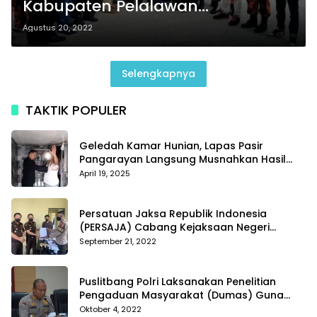
Kabupaten Pelalawan
Menyerahkan Bantuan Semen 50
Agustus 20, 2022
Sak di Mesjid Assalam Kerinci
Kota
Selengkapnya
TAKTIK POPULER
Geledah Kamar Hunian, Lapas Pasir
Pangarayan Langsung Musnahkan Hasil
Temuan
April 19, 2025
Persatuan Jaksa Republik Indonesia
(PERSAJA) Cabang Kejaksaan Negeri
Tanggamus resmi melaporkan Alvin Lim ke
September 21, 2022
Polres Tanggamus
Puslitbang Polri Laksanakan Penelitian
Pengaduan Masyarakat (Dumas) Guna
Meningkatkan Profesionalisme Personil Polri
Oktober 4, 2022