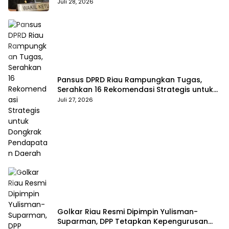
Raksasa dan Kolam Retensi
Juli 28, 2026
Pansus DPRD Riau Rampungkan Tugas,
Serahkan 16 Rekomendasi Strategis untuk
Dongkrak Pendapatan Daerah
Juli 27, 2026
Golkar Riau Resmi Dipimpin Yulisman-
Suparman, DPP Tetapkan Kepengurusan